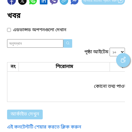
আপনার মতামত প্রদান করুন
খবর
এডভান্সড অপশনগুলো দেখান
পৃষ্ঠা আইটেম
নং
শিরোনাম
ফাইল
কোনো তথ্য পাওয়া য
আর্কাইভ দেখুন
এই কনটেন্টটি শেয়ার করতে ক্লিক করুন