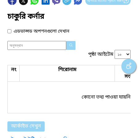
আপনার মতামত প্রদান করুন
চাকুরি কর্নার
এডভান্সড অপশনগুলো দেখান
পৃষ্ঠা আইটেম
নং
শিরোনাম
পিডিএ
সংযুক্ত
কোনো তথ্য পাওয়া যায়নি।
আর্কাইভ দেখুন